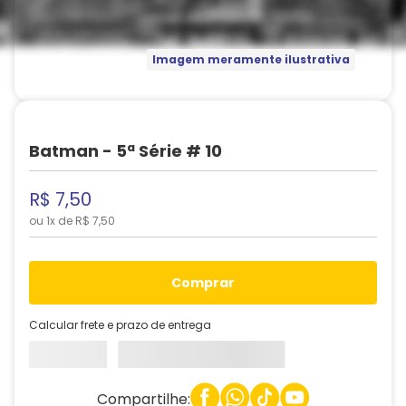
Imagem meramente ilustrativa
Batman - 5ª Série # 10
R$
7
,
50
ou
1
x de
R$
7
,
50
comprar
Calcular frete e prazo de entrega
Compartilhe: