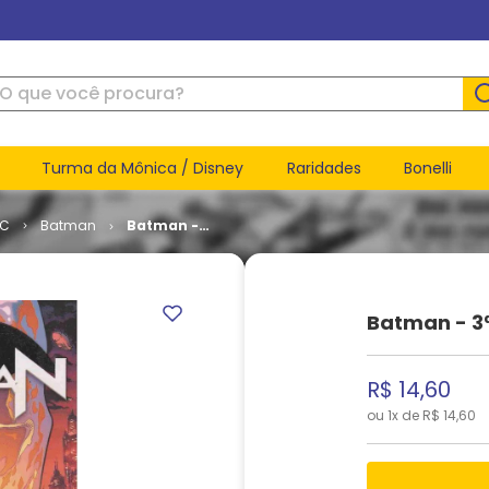
ue você procura?
Turma da Mônica / Disney
Raridades
Bonelli
DC
Batman
Batman -
3ª Série #
54
Batman - 3ª
R$
14
,
60
ou
1
x de
R$
14
,
60