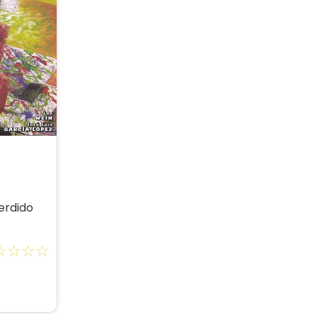
erdido
☆
☆
☆
☆