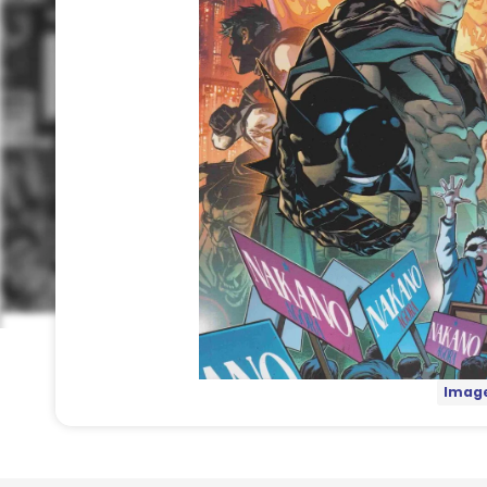
Image