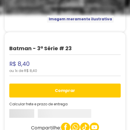
Imagem meramente ilustrativa
Batman - 3ª Série # 23
R$
8
,
40
ou
1
x de
R$
8
,
40
comprar
Calcular frete e prazo de entrega
Compartilhe: