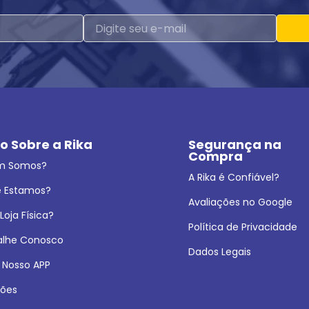
o Sobre a Rika
Segurança na 
Compra
m Somos?
A Rika é Confiável?
 Estamos?
Avaliações no Google
oja Física?
Política de Privacidade
alhe Conosco
Dados Legais
 Nosso APP
ões