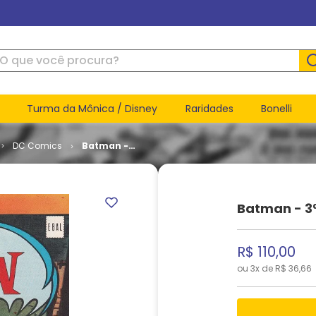
ue você procura?
Turma da Mônica / Disney
Raridades
Bonelli
DC Comics
Batman -
3ª Série #
085
Batman - 3ª
R$
110
,
00
ou
3
x de
R$
36
,
66