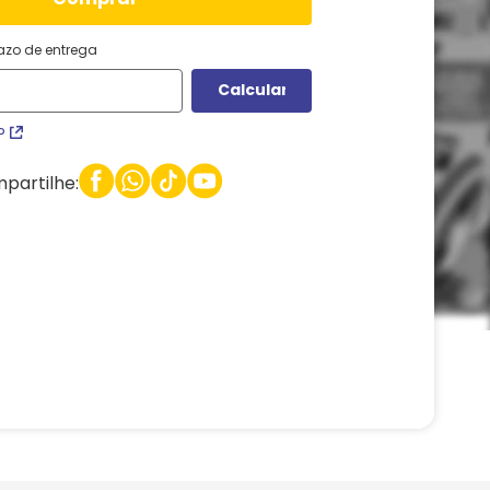
razo de entrega
P
partilhe: