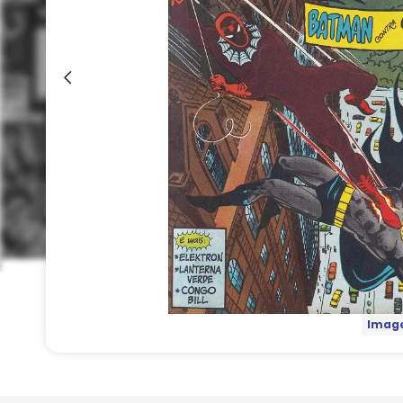
Image