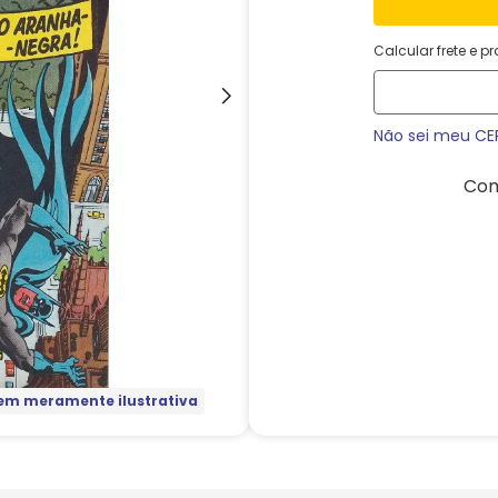
Calcular frete e p
Não sei meu CE
Com
m meramente ilustrativa