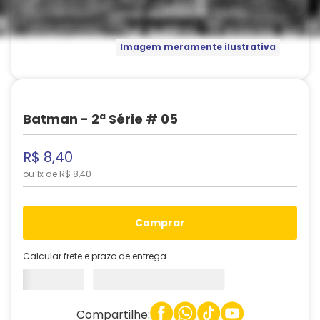
Imagem meramente ilustrativa
Batman - 2ª Série # 05
R$
8
,
40
ou
1
x de
R$
8
,
40
comprar
Calcular frete e prazo de entrega
Compartilhe: