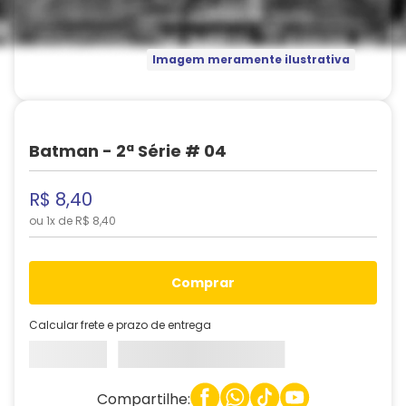
Imagem meramente ilustrativa
Batman - 2ª Série # 04
R$
8
,
40
ou
1
x de
R$
8
,
40
comprar
Calcular frete e prazo de entrega
Compartilhe: