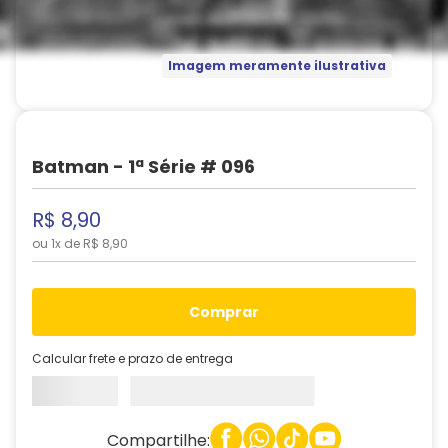
Imagem meramente ilustrativa
Batman - 1ª Série # 096
R$
8
,
90
ou
1
x de
R$
8
,
90
comprar
Calcular frete e prazo de entrega
Compartilhe: