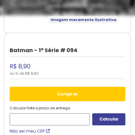
Imagem meramente ilustrativa
Batman - 1ª Série # 094
R$
8
,
90
ou
1
x de
R$
8
,
90
comprar
Calcular frete e prazo de entrega
Não sei meu CEP