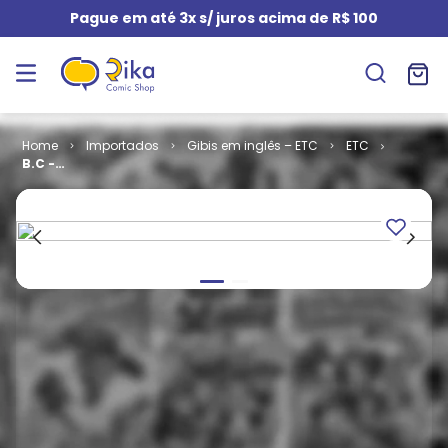
Pague em até 3x s/ juros acima de R$ 100
Importados
Gibis em inglês – ETC
ETC
B.C -
Loneliness is
Rotting on a
Book Rack
(TPB)