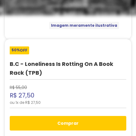
Imagem meramente ilustrativa
50%
OFF
B.C - Loneliness Is Rotting On A Book
Rack (TPB)
R$
55
,
00
R$
27
,
50
ou
1
x de
R$
27
,
50
comprar