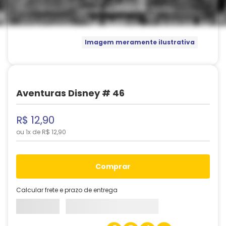
Imagem meramente ilustrativa
Aventuras Disney # 46
R$
12
,
90
ou
1
x de
R$
12
,
90
comprar
Calcular frete e prazo de entrega