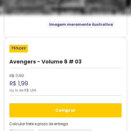
Imagem meramente ilustrativa
75%
OFF
Avengers - Volume 8 # 03
R$
7
,
90
R$
1
,
99
ou
1
x de
R$
1
,
99
comprar
Calcular frete e prazo de entrega