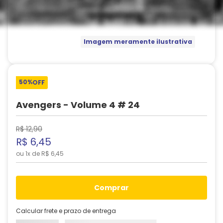
Imagem meramente ilustrativa
50%
OFF
Avengers - Volume 4 # 24
R$
12
,
90
R$
6
,
45
ou
1
x de
R$
6
,
45
comprar
Calcular frete e prazo de entrega