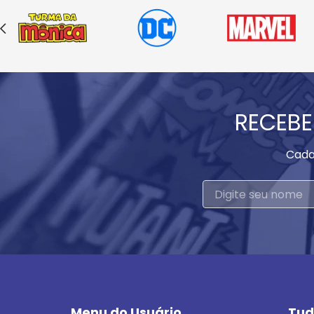
RECEBE
Cada
Menu do Usuário
Tud