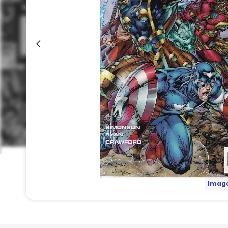
Image