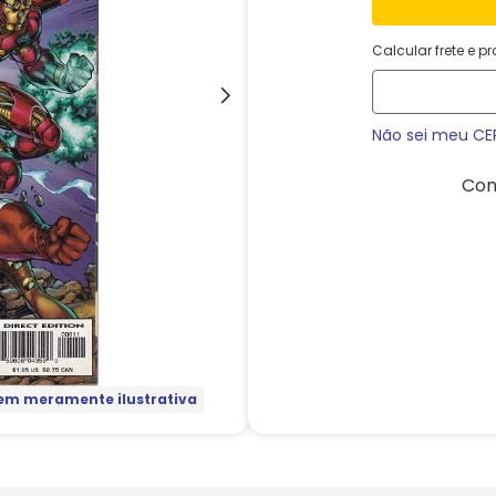
Calcular frete e p
Não sei meu CE
Com
m meramente ilustrativa