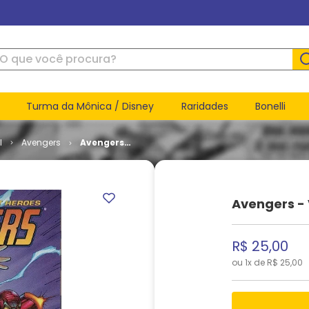
ue você procura?
Turma da Mônica / Disney
Raridades
Bonelli
l
Avengers
Avengers -
Volume 2
# 08
Avengers -
R$
25
,
00
ou
1
x de
R$
25
,
00