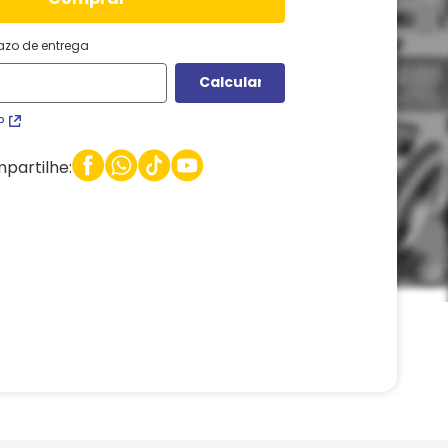
razo de entrega
P
partilhe: