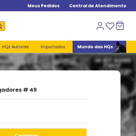
Meus Pedidos
Central de Atendimento
HQs Autorais
Importados
Mundo das HQs
gadores # 49
comprar