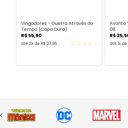
ores
Vingadores - Guerra Através do
Avante 
Tempo (Capa Dura)
08
R$
55
,
90
R$
25
,
5
☆
☆
☆
☆
☆
☆
☆
até
2
x de
R$
27
,
95
até
1
x d