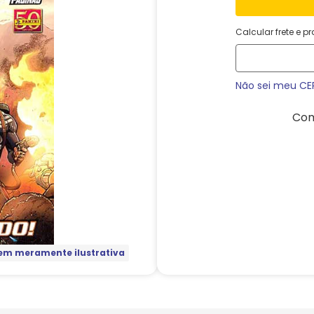
Calcular frete e p
Não sei meu CE
Com
m meramente ilustrativa