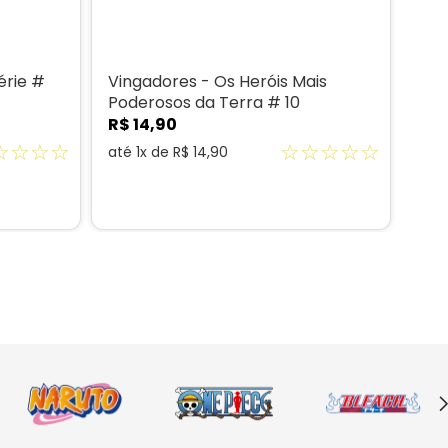
érie #
Vingadores - Os Heróis Mais
Fab
Poderosos da Terra # 10
R$
R$
14
,
90
até
☆
☆
☆
☆
☆
☆
☆
☆
☆
até
1
x de
R$
14
,
90