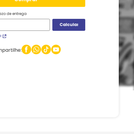
razo de entrega
P
partilhe: