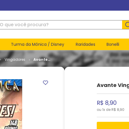
ue você procura?
Turma da Mônica / Disney
Raridades
Bonelli
Vingadores
Avante
Vingadores
# 49
Avante Vin
R$
8
,
90
ou
1
x de
R$
8
,
90