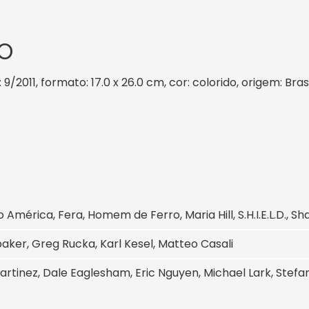
O
 9/2011, formato: 17.0 x 26.0 cm, cor: colorido, origem: Bra
 América, Fera, Homem de Ferro, Maria Hill, S.H.I.E.L.D., S
aker, Greg Rucka, Karl Kesel, Matteo Casali
artinez, Dale Eaglesham, Eric Nguyen, Michael Lark, Stef