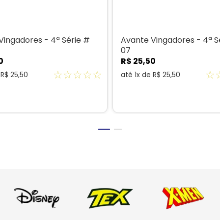
Vingadores - 4ª Série #
Avante Vingadores - 4ª S
07
0
R$
25
,
50
☆
☆
☆
☆
☆
☆
e
R$
25
,
50
até
1
x de
R$
25
,
50