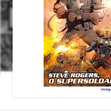
Image