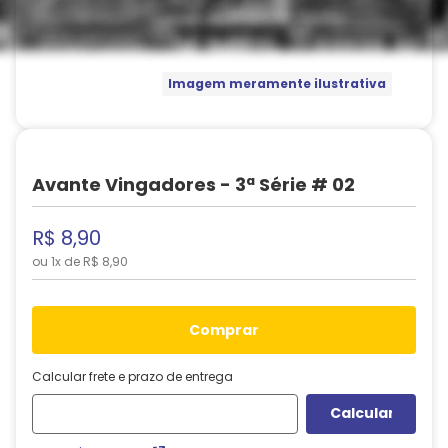
Imagem meramente ilustrativa
Avante Vingadores - 3ª Série # 02
R$
8
,
90
ou
1
x de
R$
8
,
90
comprar
Calcular frete e prazo de entrega