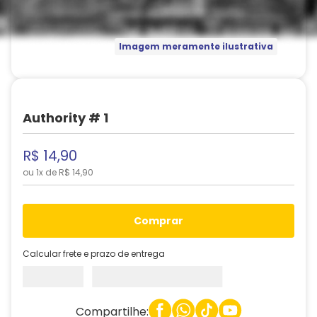
Imagem meramente ilustrativa
Authority # 1
R$
14
,
90
ou
1
x de
R$
14
,
90
comprar
Calcular frete e prazo de entrega
Compartilhe: