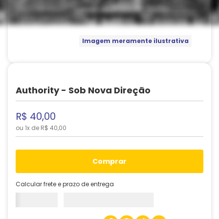
Imagem meramente ilustrativa
Authority - Sob Nova Direção
R$
40
,
00
ou
1
x de
R$
40
,
00
comprar
Calcular frete e prazo de entrega