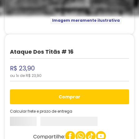
Imagem meramente ilustrativa
Ataque Dos Titãs # 16
R$
23
,
90
ou
1
x de
R$
23
,
90
comprar
Calcular frete e prazo de entrega
Compartilhe: