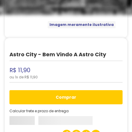
Imagem meramente ilustrativa
Astro City - Bem Vindo A Astro City
R$
11
,
90
ou
1
x de
R$
11
,
90
comprar
Calcular frete e prazo de entrega