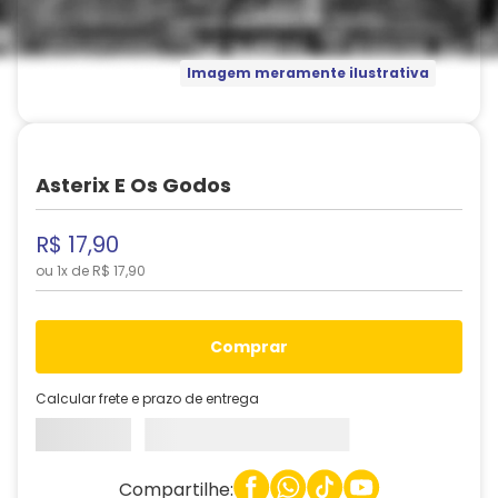
Imagem meramente ilustrativa
Asterix E Os Godos
R$
17
,
90
ou
1
x de
R$
17
,
90
comprar
Calcular frete e prazo de entrega
Compartilhe: