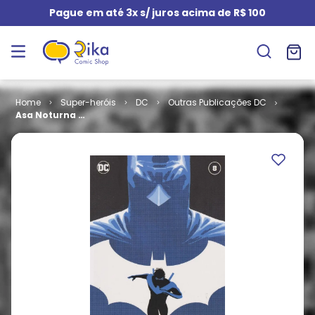
Pague em até 3x s/ juros acima de R$ 100
Super-heróis
DC
Outras Publicações DC
Asa Noturna -
2ª Série # 8