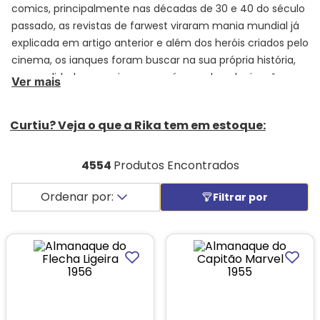
comics, principalmente nas décadas de 30 e 40 do século
passado, as revistas de farwest viraram mania mundial já
explicada em artigo anterior e além dos heróis criados pelo
cinema, os ianques foram buscar na sua própria história,
personalidades que viveram na época da colonização e
Ver mais
após ela. Escolhemos alguns desses mitos e é sobre eles
que vamos falar em dois artigos. Algumas informações os
Curtiu? Veja o que a Rika tem em estoque:
leitores somente encontrarão aqui nesse texto ou
pesquisando bibliotecas nos Estados Unidos.
4554
Produtos Encontrados
DANIEL BOONE -
Nascido em 1734 e falecido em 1820, foi
um desbravador que contribuiu para a expansão dos
Estados Unidos em direção da costa oeste do país. Numa
época em que ingleses e franceses, disputavam o
território norte-americano, suas explorações em território
indígena serviu para fixar outros pioneiros em
assentamentos rurais e com isso, criar um sentimento
nativista que iriam anos depois ajudar na formação da
nação americana. Esse personagem era movido pelo