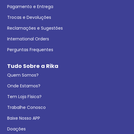
morte, foi sepultado a seu pedido no cume de uma
Pagamento e Entrega
montanha perto de Denver. No Colorado há uma colina
Trocas e Devoluções
chamada colina de Cody em sua homenagem. A revista
que conta a história do duelo com Mão Amarela é uma
Reclamações e Sugestões
raridade no mercado dos gibis.
International Orders
Djalma Vasconcelos
Perguntas Frequentes
Tudo Sobre a Rika
Quem Somos?
Onde Estamos?
Tem Loja Física?
Trabalhe Conosco
Baixe Nosso APP
Doações