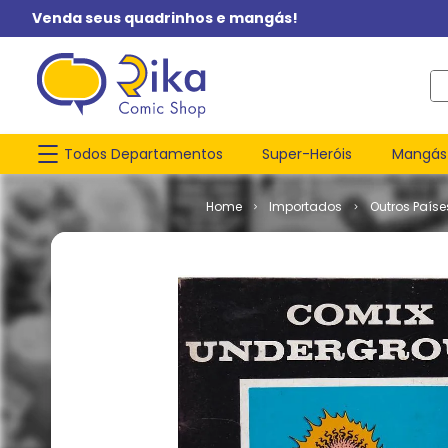
Venda seus quadrinhos e mangás!
O q
Todos Departamentos
Super-Heróis
Mangás
Importados
Outros Paíse