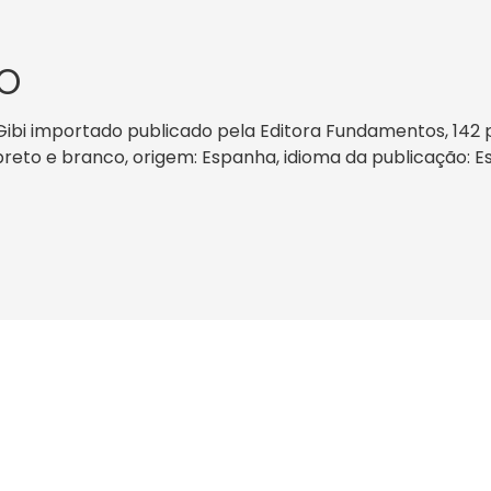
O
Gibi importado publicado pela Editora Fundamentos, 14
or: preto e branco, origem: Espanha, idioma da publicaçã