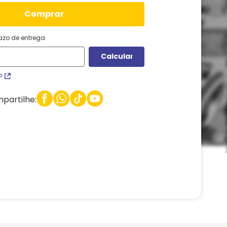
comprar
razo de entrega
P
partilhe: