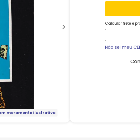
Calcular frete e p
Não sei meu CE
Com
m meramente ilustrativa