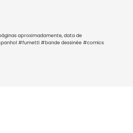
2 páginas aproximadamente, data de
o: Espanhol #fumetti #bande dessinée #comics