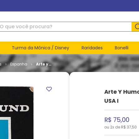
ue você procura?
Turma da Mônica / Disney
Raridades
Bonelli
s
Espanha
Arte y
Humor #
31 - Comix
Underground
USA I
Arte Y Hum
USA I
R$
75
,
00
ou
2
x de
R$
37
,
50