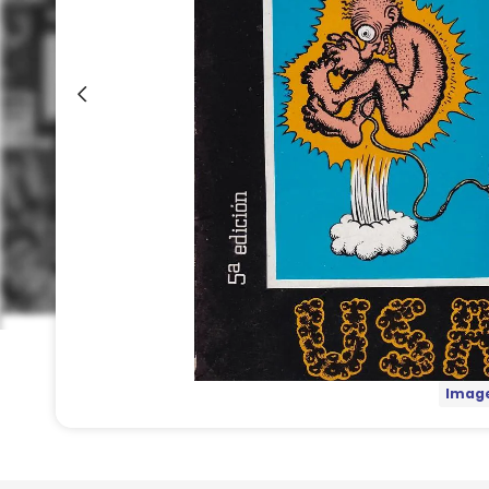
Image