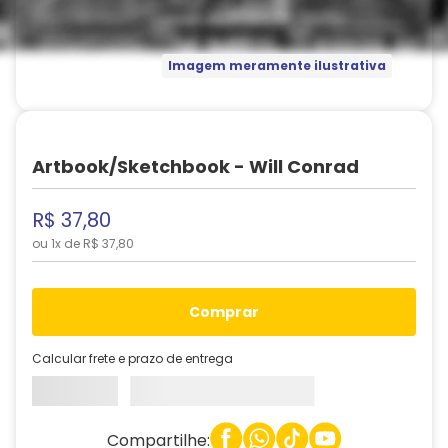
Imagem meramente ilustrativa
Artbook/Sketchbook - Will Conrad
R$
37
,
80
ou
1
x de
R$
37
,
80
comprar
Calcular frete e prazo de entrega
Compartilhe: