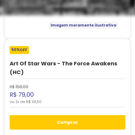
Imagem meramente ilustrativa
50%
OFF
Art Of Star Wars - The Force Awakens
(HC)
R$
158
,
00
R$
79
,
00
ou
2
x de
R$
39
,
50
comprar