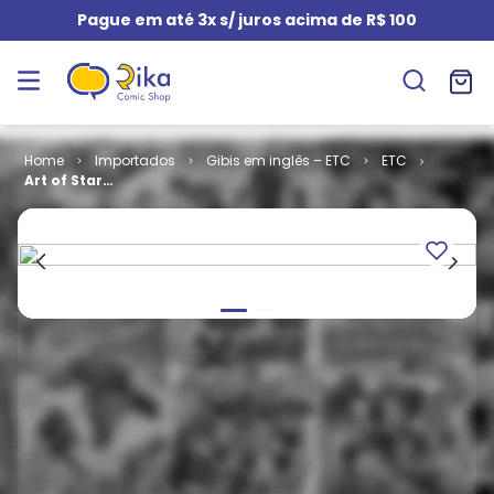
Pague em até 3x s/ juros acima de R$ 100
Importados
Gibis em inglês – ETC
ETC
Art of Star
Wars - The
Force
Awakens (HC)