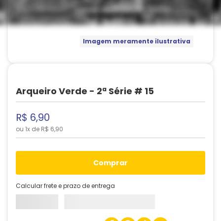
Imagem meramente ilustrativa
Arqueiro Verde - 2ª Série # 15
R$
6
,
90
ou
1
x de
R$
6
,
90
comprar
Calcular frete e prazo de entrega