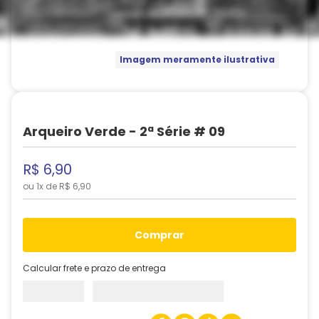
Imagem meramente ilustrativa
Arqueiro Verde - 2ª Série # 09
R$
6
,
90
ou
1
x de
R$
6
,
90
comprar
Calcular frete e prazo de entrega