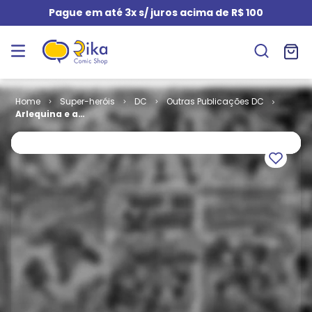
Pague em até 3x s/ juros acima de R$ 100
Super-heróis
DC
Outras Publicações DC
Arlequina e as
Aves de
Rapina -
Todos Contra
a Arlequina
(Capa Dura)