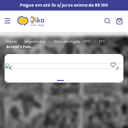
Pague em até 3x s/ juros acima de R$ 100
Importados
Gibis em inglês – ETC
ETC
Archie's Pals
'n' Gals # 64