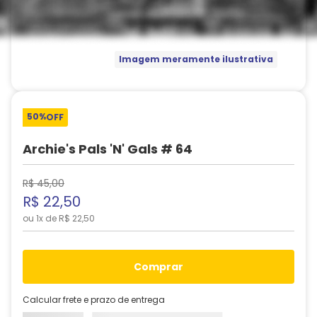
Imagem meramente ilustrativa
50%
OFF
Archie's Pals 'n' Gals # 64
R$
45
,
00
R$
22
,
50
ou
1
x de
R$
22
,
50
comprar
Calcular frete e prazo de entrega