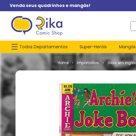
Venda seus quadrinhos e mangás!
O q
Todos Departamentos
Super-Heróis
Mangás
Importados
Gibis em inglês