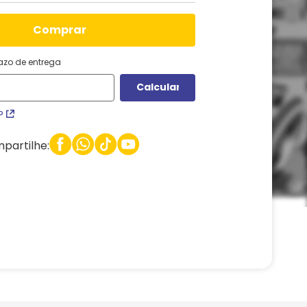
comprar
razo de entrega
P
partilhe: