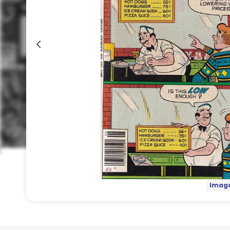
Image