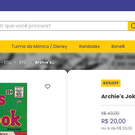
ue você procura?
Turma da Mônica / Disney
Raridades
Bonelli
 – ETC
ETC
Archie's
Joke Book
# 233
50%
OFF
Archie's Jo
R$
40
,
00
R$
20
,
00
ou
1
x de
R$
20
,
00