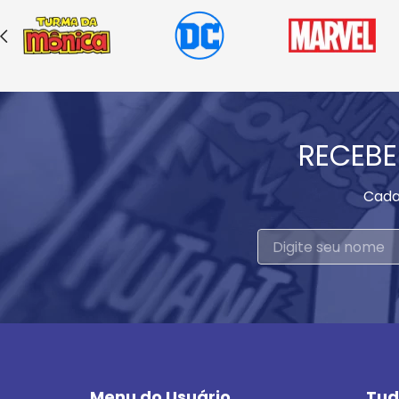
RECEBE
Cada
Menu do Usuário
Tud