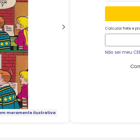
Calcular frete e p
Não sei meu CE
Com
m meramente ilustrativa