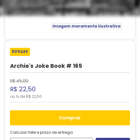
Imagem meramente ilustrativa
50%
OFF
Archie's Joke Book # 165
R$
45
,
00
R$
22
,
50
ou
1
x de
R$
22
,
50
comprar
Calcular frete e prazo de entrega