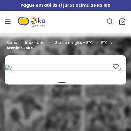
Pague em até 3x s/ juros acima de R$ 100
Importados
Gibis em inglês – ETC
ETC
Archie's Joke
Book # 165