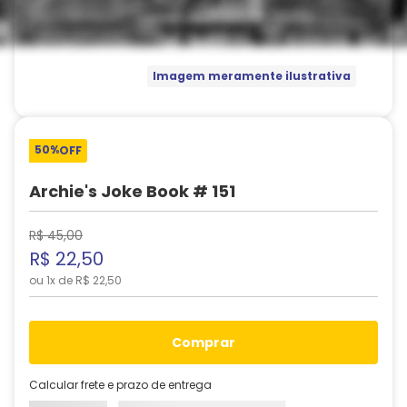
Imagem meramente ilustrativa
50%
OFF
Archie's Joke Book # 151
R$
45
,
00
R$
22
,
50
ou
1
x de
R$
22
,
50
comprar
Calcular frete e prazo de entrega