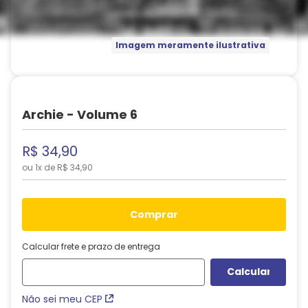
Imagem meramente ilustrativa
Archie - Volume 6
R$
34
,
90
ou
1
x de
R$
34
,
90
comprar
Calcular frete e prazo de entrega
Não sei meu CEP