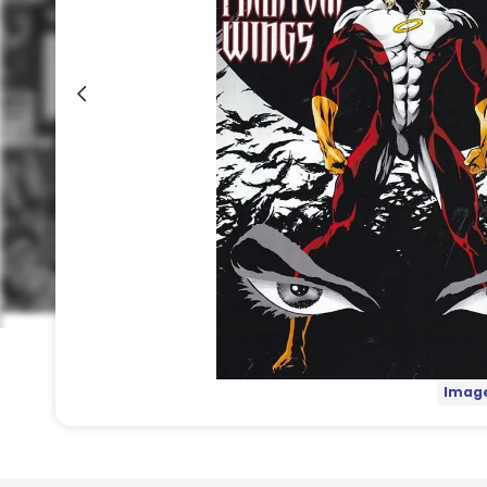
Image