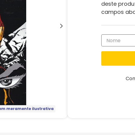
deste produ
campos aba
Com
m meramente ilustrativa