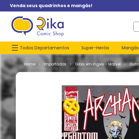
Venda seus quadrinhos e mangás!
O q
Todos Departamentos
Super-Heróis
Mangás
Importados
Gibis em inglês - Marvel
Outr