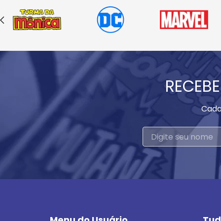
RECEBE
Cada
Menu do Usuário
Tud