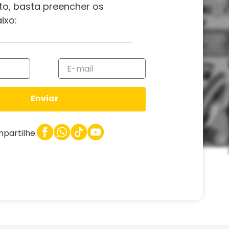
to, basta preencher os
ixo:
Enviar
partilhe: