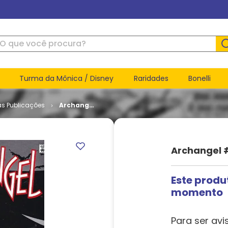
ue você procura?
Turma da Mônica / Disney
Raridades
Bonelli
as Publicações
Archangel
# 1
Archangel #
Este produ
momento
Para ser avi