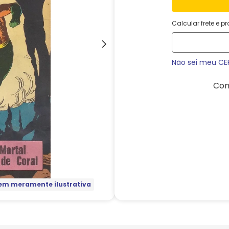
Calcular frete e p
Não sei meu CE
Com
m meramente ilustrativa