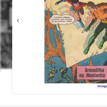
Image