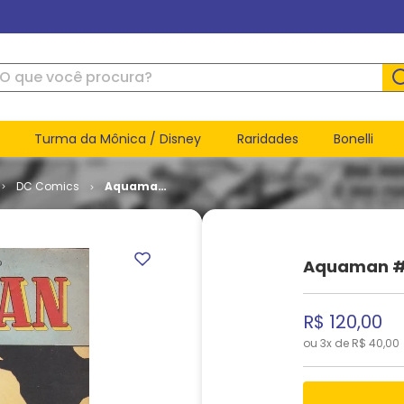
ue você procura?
Turma da Mônica / Disney
Raridades
Bonelli
DC Comics
Aquaman
# 05
Aquaman #
R$
120
,
00
ou
3
x de
R$
40
,
00