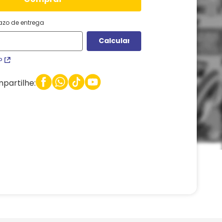
razo de entrega
P
partilhe: