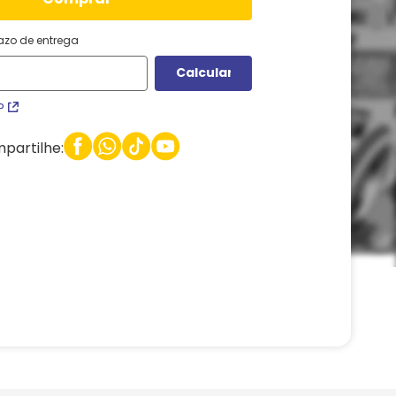
razo de entrega
P
partilhe: