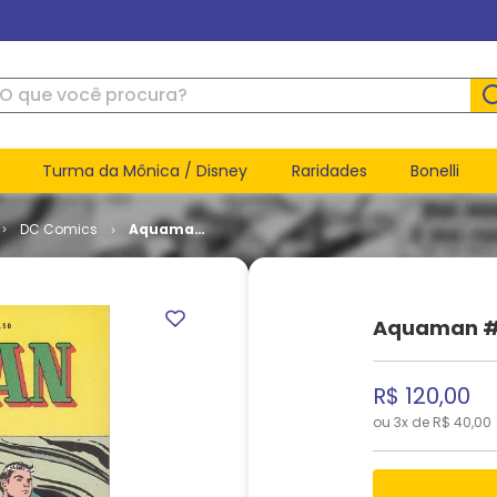
ue você procura?
Turma da Mônica / Disney
Raridades
Bonelli
DC Comics
Aquaman
# 04
Aquaman #
R$
120
,
00
ou
3
x de
R$
40
,
00