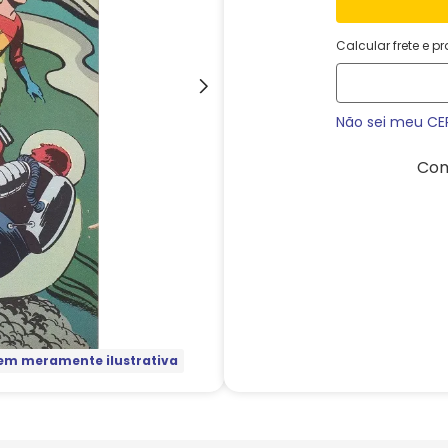
Calcular frete e p
Não sei meu CE
Com
m meramente ilustrativa