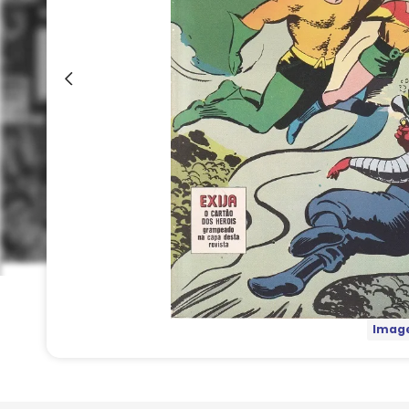
Image