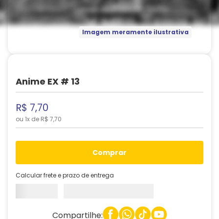
Imagem meramente ilustrativa
Anime EX # 13
R$
7
,
70
ou
1
x de
R$
7
,
70
comprar
Calcular frete e prazo de entrega
Compartilhe: