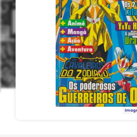
Image