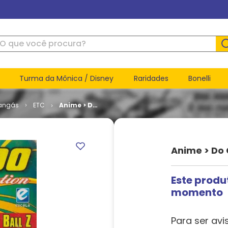
ue você procura?
Turma da Mônica / Disney
Raridades
Bonelli
angás
ETC
Anime > Do
Collection
# 3
Anime > Do 
Este produ
momento
Para ser avi