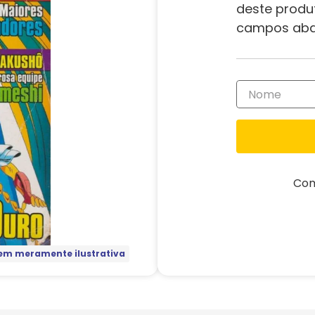
deste produ
campos aba
Com
m meramente ilustrativa