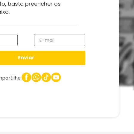
to, basta preencher os
ixo:
Enviar
partilhe: