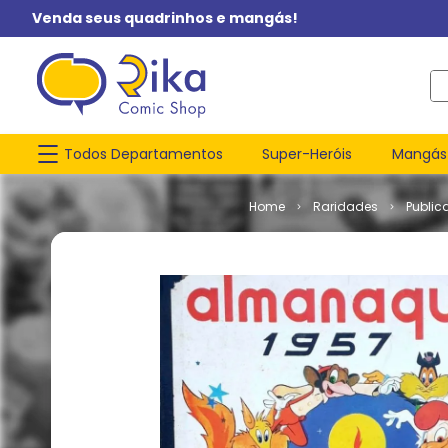
Venda seus quadrinhos e mangás!
O q
Todos Departamentos
Super-Heróis
Mangás
Raridades
Public