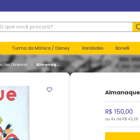
ue você procura?
Turma da Mônica / Disney
Raridades
Bonelli
ações Diversas
Almanaque
Vida
Infantil #
1957
Almanaque V
R$
150
,
00
ou
4
x de
R$
43
,
28