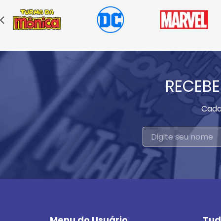
RECEBE
Cada
Menu do Usuário
Tud