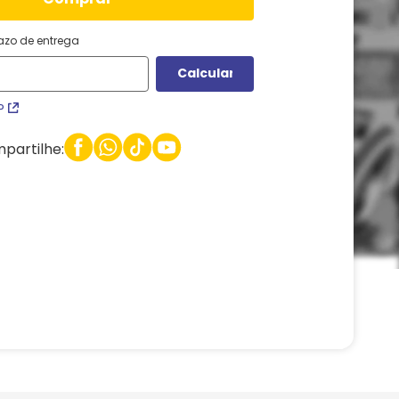
razo de entrega
P
partilhe: