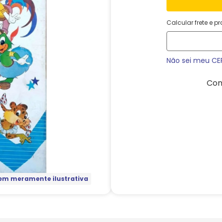
Calcular frete e p
Não sei meu CE
Com
m meramente ilustrativa