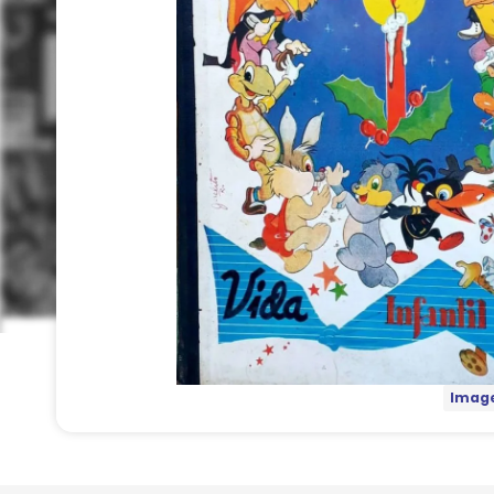
Image