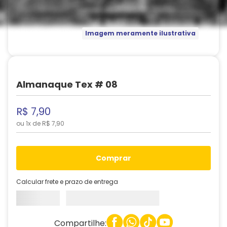
Imagem meramente ilustrativa
Almanaque Tex # 08
R$
7
,
90
ou
1
x de
R$
7
,
90
comprar
Calcular frete e prazo de entrega
Compartilhe: