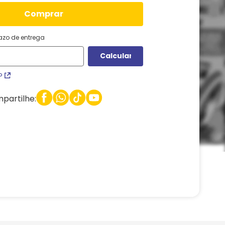
comprar
razo de entrega
P
partilhe: