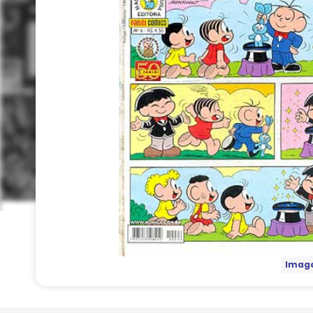
Image