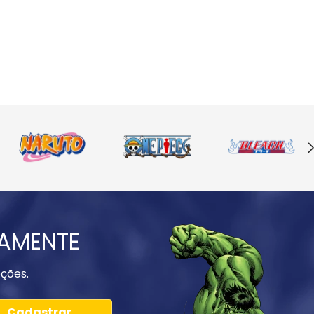
IAMENTE
ções.
Cadastrar