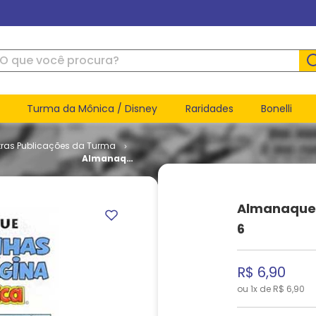
ue você procura?
Turma da Mônica / Disney
Raridades
Bonelli
tras Publicações da Turma
Almanaque
Historinhas
de Uma
Página # 6
Almanaque 
6
R$
6
,
90
ou
1
x de
R$
6
,
90