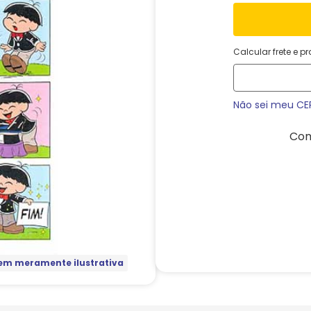
Calcular frete e p
Não sei meu CE
Com
m meramente ilustrativa