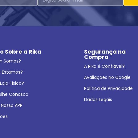
o Sobre a Rika
Segurança na 
Compra
m Somos?
A Rika é Confiável?
 Estamos?
Avaliações no Google
oja Física?
Política de Privacidade
alhe Conosco
Dados Legais
 Nosso APP
ões