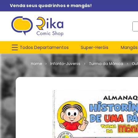
Venda seus quadrinhos e mangás!
O q
Todos Departamentos
Super-Heróis
Mangás
Infanto-Juvenis
Turma da Mônica
Ou