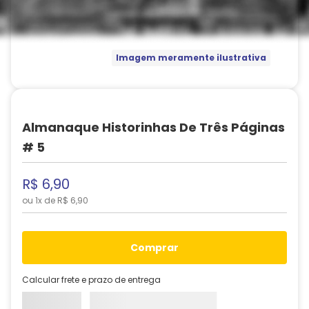
Imagem meramente ilustrativa
Almanaque Historinhas De Três Páginas
# 5
R$
6
,
90
ou
1
x de
R$
6
,
90
comprar
Calcular frete e prazo de entrega