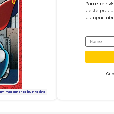
Para ser avi
deste produ
campos aba
Com
m meramente ilustrativa