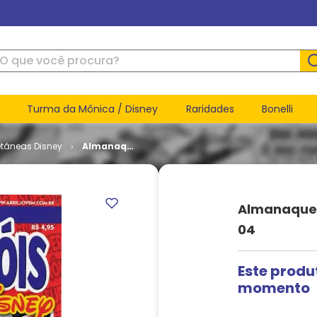
ue você procura?
Turma da Mônica / Disney
Raridades
Bonelli
etâneas Disney
Almanaque
dos Super-
Heróis
Disney #
04
Almanaque 
04
Este produ
momento