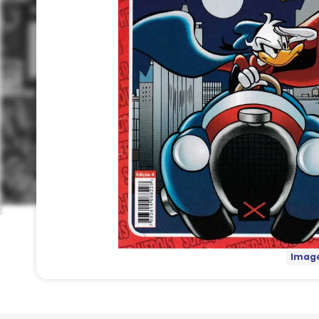
Image