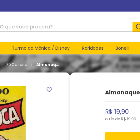
ue você procura?
Turma da Mônica / Disney
Raridades
Bonelli
Zé Carioca
Almanaque
do Zé
Carioca -
1ª Série #
08
Almanaque D
R$
19
,
90
ou
1
x de
R$
19
,
90