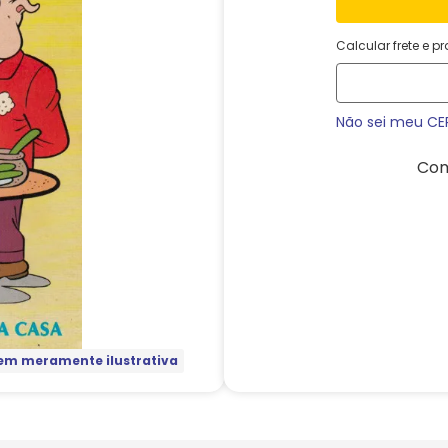
Calcular frete e p
Não sei meu CE
Com
m meramente ilustrativa