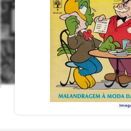
Image