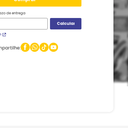
razo de entrega
P
partilhe: