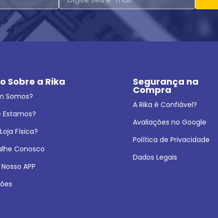
o Sobre a Rika
Segurança na 
Compra
m Somos?
A Rika é Confiável?
 Estamos?
Avaliações no Google
oja Física?
Política de Privacidade
alhe Conosco
Dados Legais
 Nosso APP
ões