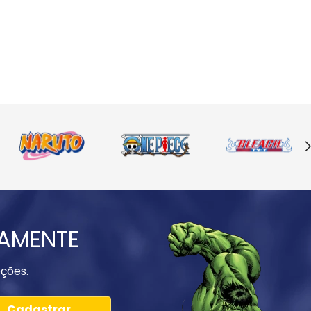
IAMENTE
ções.
Cadastrar