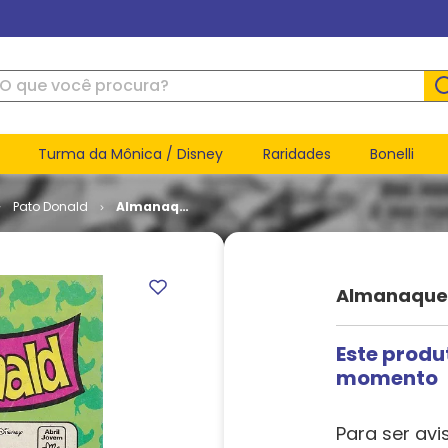
ue você procura?
Turma da Mônica / Disney
Raridades
Bonelli
Pato Donald
Almanaque
do Pato
Donald - 1ª
Série # 25
Almanaque D
Este produ
momento
Para ser avi