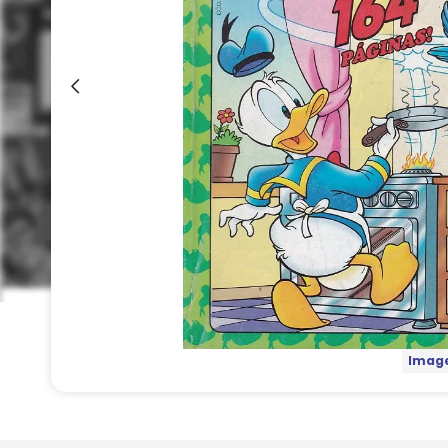
Image