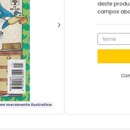
deste produ
campos aba
Com
m meramente ilustrativa