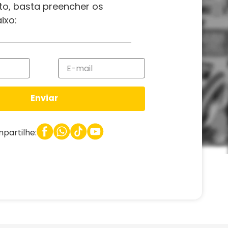
to, basta preencher os
ixo:
Enviar
partilhe: