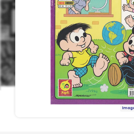
Image