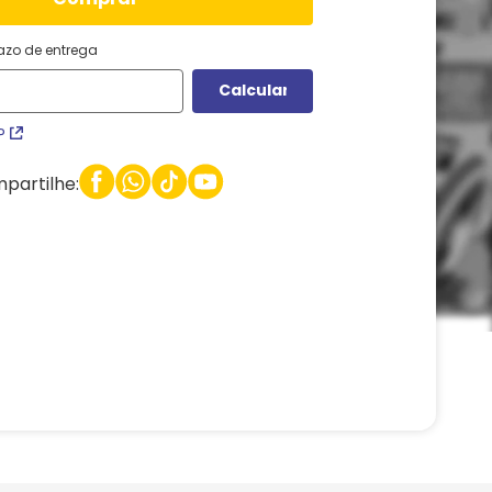
razo de entrega
P
partilhe: