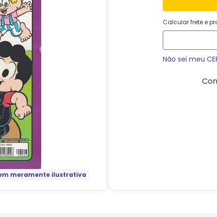
Calcular frete e p
Não sei meu CE
Com
m meramente ilustrativa