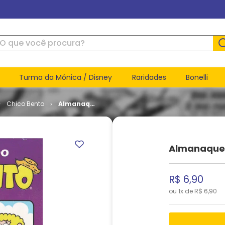
ue você procura?
Turma da Mônica / Disney
Raridades
Bonelli
Chico Bento
Almanaque
do Chico
Bento # 46
Almanaque 
R$
6
,
90
ou
1
x de
R$
6
,
90