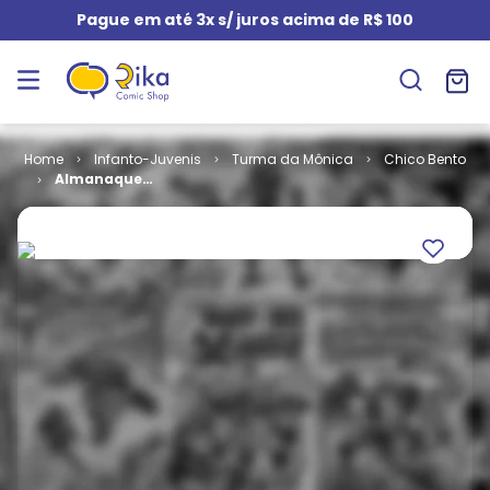
Pague em até 3x s/ juros acima de R$ 100
Infanto-Juvenis
Turma da Mônica
Chico Bento
Almanaque
do Chico
Bento # 36