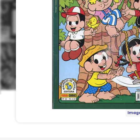
Image