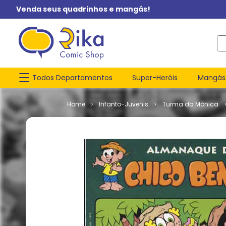
Venda seus quadrinhos e mangás!
O q
Todos Departamentos
Super-Heróis
Mangás
Infanto-Juvenis
Turma da Mônica