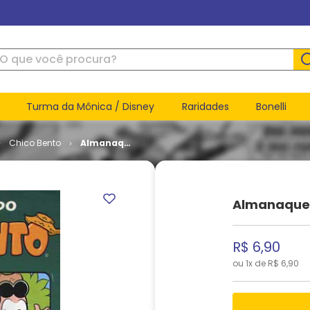
ue você procura?
Turma da Mônica / Disney
Raridades
Bonelli
Chico Bento
Almanaque
do Chico
Bento # 22
Almanaque 
R$
6
,
90
ou
1
x de
R$
6
,
90