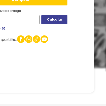
razo de entrega
P
partilhe: