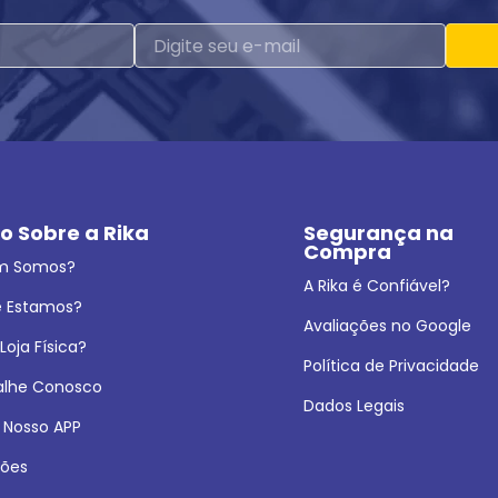
o Sobre a Rika
Segurança na 
Compra
m Somos?
A Rika é Confiável?
 Estamos?
Avaliações no Google
oja Física?
Política de Privacidade
alhe Conosco
Dados Legais
 Nosso APP
ões