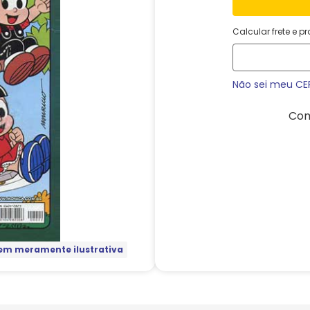
Calcular frete e p
Não sei meu CE
Com
m meramente ilustrativa