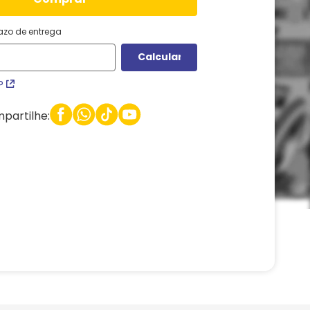
razo de entrega
P
partilhe: