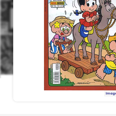
Image