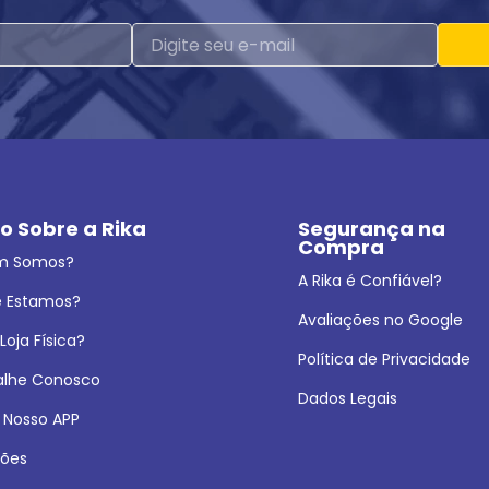
o Sobre a Rika
Segurança na 
Compra
m Somos?
A Rika é Confiável?
 Estamos?
Avaliações no Google
oja Física?
Política de Privacidade
alhe Conosco
Dados Legais
 Nosso APP
ões