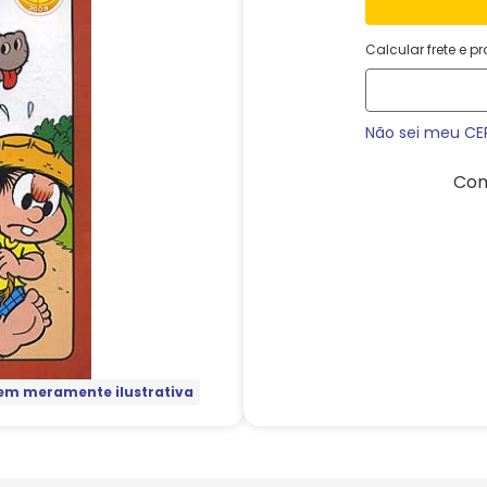
Calcular frete e p
Não sei meu CE
Com
m meramente ilustrativa