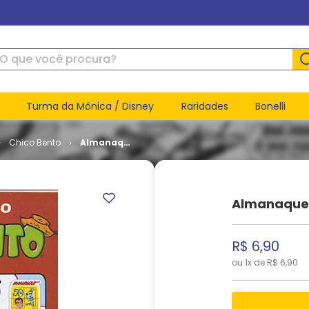
ue você procura?
Turma da Mônica / Disney
Raridades
Bonelli
Chico Bento
Almanaque
do Chico
Bento # 15
Almanaque 
R$
6
,
90
ou
1
x de
R$
6
,
90