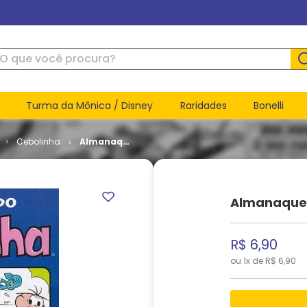
ue você procura?
Turma da Mônica / Disney
Raridades
Bonelli
Cebolinha
Almanaque
do
Cebolinha
# 75
Almanaque 
R$
6
,
90
ou
1
x de
R$
6
,
90