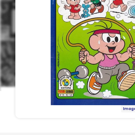
Image