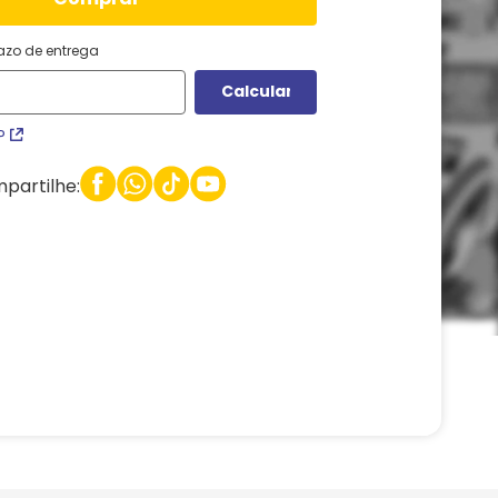
razo de entrega
P
partilhe: