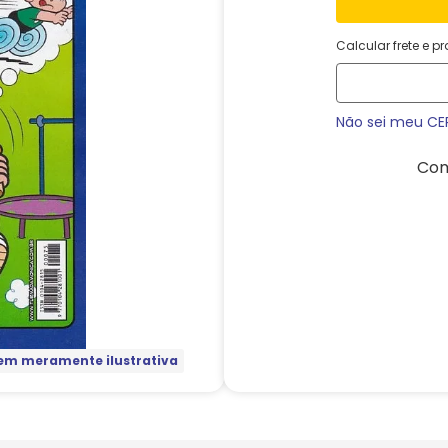
Calcular frete e p
Não sei meu CE
Com
m meramente ilustrativa